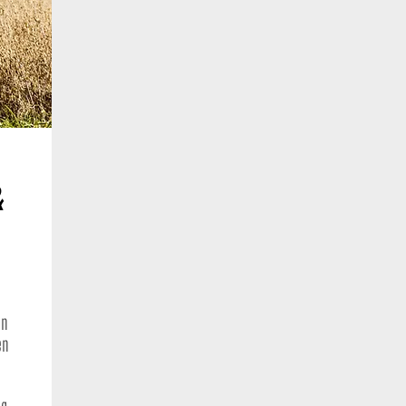
&
en
en
ng