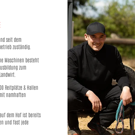
E
und s
eit dem
betrieb zuständig.
che Maschinen besteht
usbildung zum
andwirt.
0 Reitplätze & Hallen
 mit namhaften
auf dem Hof ist bereits
en und fast jede